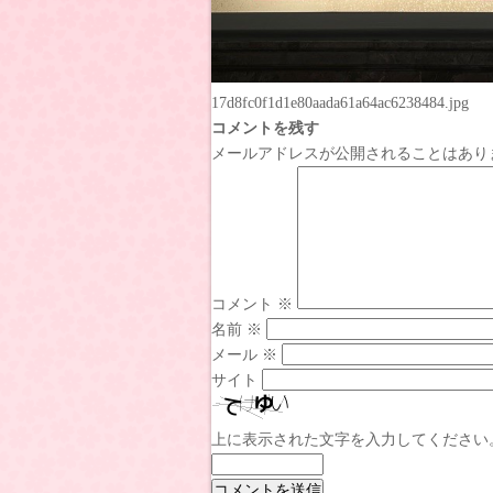
17d8fc0f1d1e80aada61a64ac6238484.jpg
コメントを残す
メールアドレスが公開されることはあり
コメント
※
名前
※
メール
※
サイト
上に表示された文字を入力してください