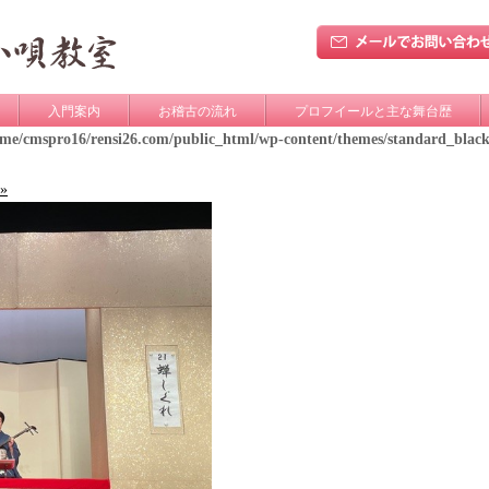
入門案内
お稽古の流れ
プロフイールと主な舞台歴
ome/cmspro16/rensi26.com/public_html/wp-content/themes/standard_blac
»