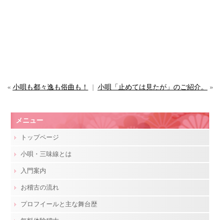
«
小唄も都々逸も俗曲も！
|
小唄「止めては見たが」のご紹介。
»
メニュー
トップページ
小唄・三味線とは
入門案内
お稽古の流れ
プロフイールと主な舞台歴