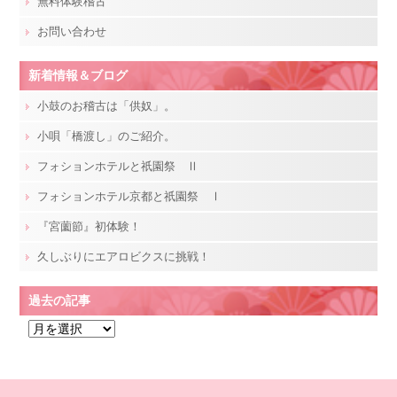
無料体験稽古
お問い合わせ
新着情報＆ブログ
小鼓のお稽古は「供奴」。
小唄「橋渡し」のご紹介。
フォションホテルと祇園祭 Ⅱ
フォションホテル京都と祇園祭 Ⅰ
『宮薗節』初体験！
久しぶりにエアロビクスに挑戦！
過去の記事
過
去
の
記