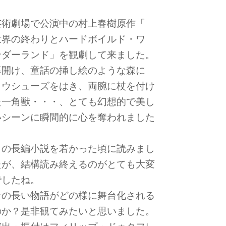
芸術劇場で公演中の村上春樹原作「
世界の終わりとハードボイルド・ワ
ンダーランド」を観劇して来ました。
幕開け、童話の挿し絵のような森に
トウシューズをはき、両腕に杖を付け
た一角獣・・・、とても幻想的で美し
いシーンに瞬間的に心を奪われました
！
この長編小説を若かった頃に読みまし
たが、結構読み終えるのがとても大変
でしたね。
その長い物語がどの様に舞台化される
のか？是非観てみたいと思いました。