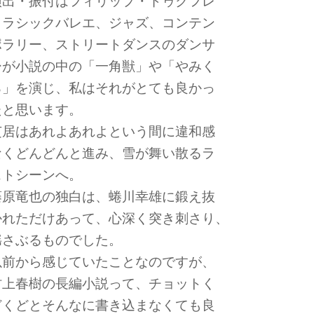
演出・振付はフィリップ・ドゥクフレ
クラシックバレエ、ジャズ、コンテン
ポラリー、ストリートダンスのダンサ
ーが小説の中の「一角獣」や「やみく
ろ」を演じ、私はそれがとても良かっ
たと思います。
芝居はあれよあれよという間に違和感
なくどんどんと進み、雪が舞い散るラ
ストシーンへ。
藤原竜也の独白は、蜷川幸雄に鍛え抜
かれただけあって、心深く突き刺さり、
揺さぶるものでした。
以前から感じていたことなのですが、
村上春樹の長編小説って、チョットく
どくどとそんなに書き込まなくても良