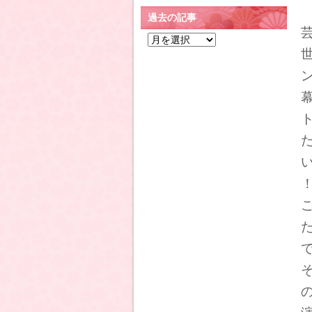
過去の記事
過
去
の
記
事