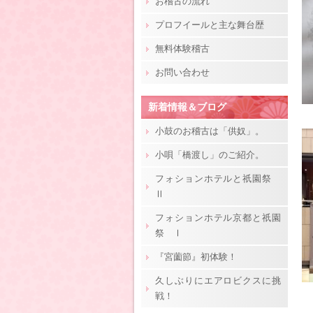
お稽古の流れ
プロフイールと主な舞台歴
無料体験稽古
お問い合わせ
新着情報＆ブログ
小鼓のお稽古は「供奴」。
小唄「橋渡し」のご紹介。
フォションホテルと祇園祭
Ⅱ
フォションホテル京都と祇園
祭 Ⅰ
『宮薗節』初体験！
久しぶりにエアロビクスに挑
戦！