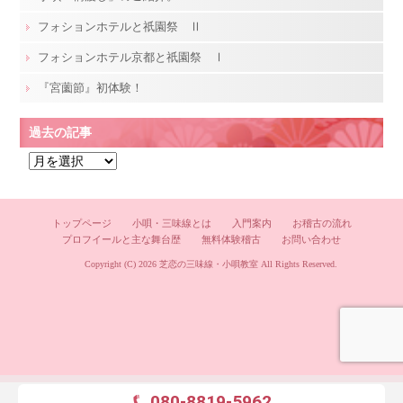
フォションホテルと祇園祭 Ⅱ
フォションホテル京都と祇園祭 Ⅰ
『宮薗節』初体験！
過去の記事
過
去
の
記
トップページ
小唄・三味線とは
入門案内
お稽古の流れ
プロフイールと主な舞台歴
無料体験稽古
お問い合わせ
事
Copyright (C) 2026
芝恋の三味線・小唄教室
All Rights Reserved.
080-8819-5962