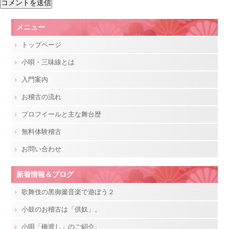
メニュー
トップページ
小唄・三味線とは
入門案内
お稽古の流れ
プロフイールと主な舞台歴
無料体験稽古
お問い合わせ
新着情報＆ブログ
歌舞伎の黒御簾音楽で遊ぼう２
小鼓のお稽古は「供奴」。
小唄「橋渡し」のご紹介。