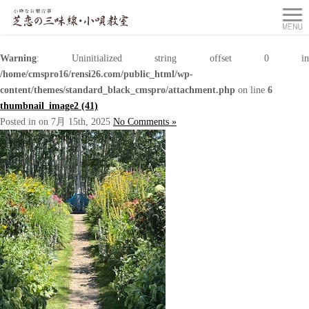
Warning
: Uninitialized string offset 0 in
/home/cmspro16/rensi26.com/public_html/wp-
content/themes/standard_black_cmspro/attachment.php
on line
6
thumbnail_image2 (41)
Posted in on 7月 15th, 2025
No Comments »