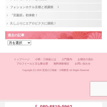
フォションホテル京都と祇園祭 Ⅰ
『宮薗節』初体験！
久しぶりにエアロビクスに挑戦！
過去の記事
過
去
の
記
トップページ
小唄・三味線とは
入門案内
お稽古の流れ
プロフイールと主な舞台歴
無料体験稽古
お問い合わせ
事
Copyright (C) 2026
芝恋の三味線・小唄教室
All Rights Reserved.
080-8819-5962