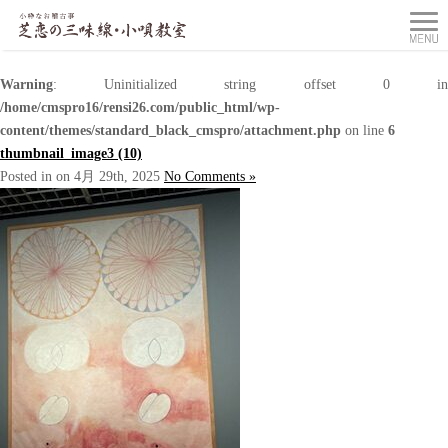
Warning
: Uninitialized string offset 0 in
/home/cmspro16/rensi26.com/public_html/wp-
content/themes/standard_black_cmspro/attachment.php
on line
6
thumbnail_image3 (10)
Posted in on 4月 29th, 2025
No Comments »