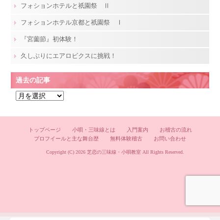
フォションホテルと祇園祭 Ⅱ
フォションホテル京都と祇園祭 Ⅰ
『宮薗節』初体験！
久しぶりにエアロビクスに挑戦！
過去の記事
過
去
の
記
トップページ
小唄・三味線とは
入門案内
お稽古の流れ
プロフイールと主な舞台歴
無料体験稽古
お問い合わせ
事
Copyright (C) 2026
芝恋の三味線・小唄教室
All Rights Reserved.