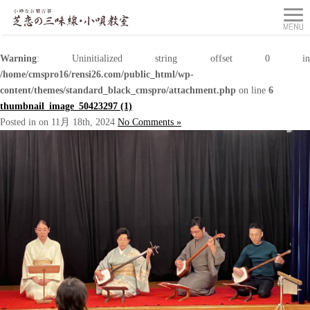
Warning
: Uninitialized string offset 0 in
/home/cmspro16/rensi26.com/public_html/wp-
content/themes/standard_black_cmspro/attachment.php
on line
6
thumbnail_image_50423297 (1)
Posted in on 11月 18th, 2024
No Comments »