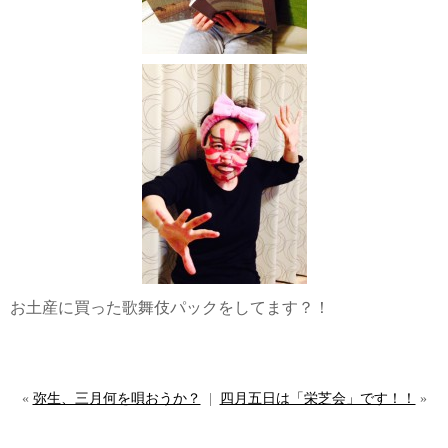
お土産に買った歌舞伎パックをしてます？！
«
弥生、三月何を唄おうか？
|
四月五日は「栄芝会」です！！
»