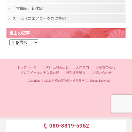
『宮薗節』初体験！
久しぶりにエアロビクスに挑戦！
過去の記事
過
去
の
記
トップページ
小唄・三味線とは
入門案内
お稽古の流れ
事
プロフイールと主な舞台歴
無料体験稽古
お問い合わせ
Copyright (C) 2026
芝恋の三味線・小唄教室
All Rights Reserved.
080-8819-5962