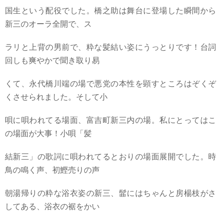
国生という配役でした。橋之助
は舞台に登場した瞬間から
新三のオーラ全開で、ス
ラリと上背の男前で、粋な
髪結い姿にうっとりです！
台詞
回しも爽やかで聞き取り易
くて、永代橋川端の場で悪党の本性を
顕すところはぞくぞ
くさせられました。そして小
唄に唄われてる場面、富吉町新三内の場。私にとってはこ
の場面が大事！小唄「髪
結新三」の歌詞に唄われてるとおりの場面展開
でした。時
鳥の鳴く声、初鰹売りの声
朝湯帰りの粋な浴衣姿の新三、髷にはちゃんと房楊枝がさ
してある、浴衣の裾をかい