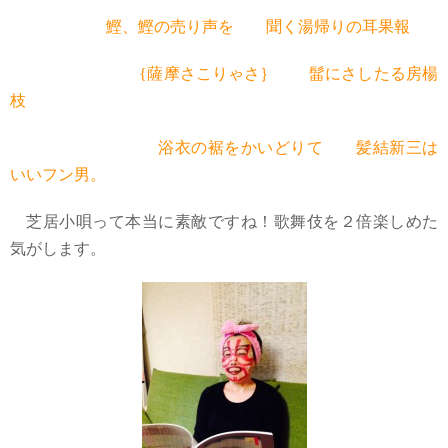
鰹、鰹の売り声を 聞く湯帰りの耳果報
{薩摩さこりゃさ｝
髷にさしたる房楊
枝
浴衣の裾をかいどりて 髪結新三は
いいフン男。
芝居小唄って本当に素敵ですね！歌舞伎を２倍楽しめた
気がします。