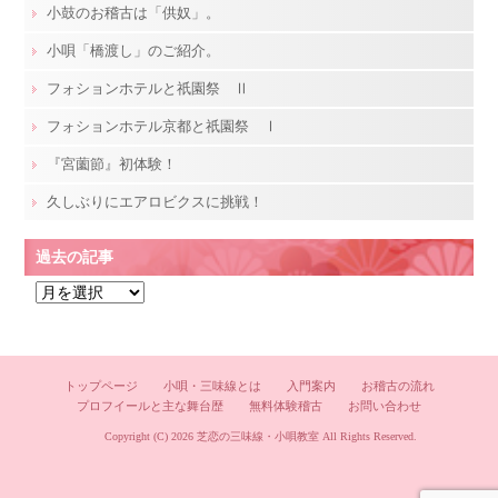
小鼓のお稽古は「供奴」。
小唄「橋渡し」のご紹介。
フォションホテルと祇園祭 Ⅱ
フォションホテル京都と祇園祭 Ⅰ
『宮薗節』初体験！
久しぶりにエアロビクスに挑戦！
過去の記事
過
去
の
記
トップページ
小唄・三味線とは
入門案内
お稽古の流れ
事
プロフイールと主な舞台歴
無料体験稽古
お問い合わせ
Copyright (C) 2026
芝恋の三味線・小唄教室
All Rights Reserved.