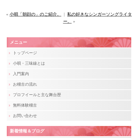
«
小唄「朝顔の」のご紹介。
|
私の好きなシンガーソングライタ
ー。
»
メニュー
トップページ
小唄・三味線とは
入門案内
お稽古の流れ
プロフイールと主な舞台歴
無料体験稽古
お問い合わせ
新着情報＆ブログ