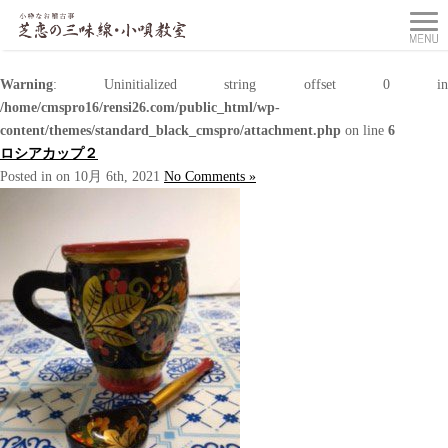
Warning
: Uninitialized string offset 0 in
/home/cmspro16/rensi26.com/public_html/wp-
content/themes/standard_black_cmspro/attachment.php
on line
6
ロシアカップ２
Posted in on 10月 6th, 2021
No Comments »