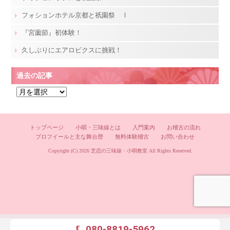
フォションホテル京都と祇園祭 Ⅰ
『宮薗節』初体験！
久しぶりにエアロビクスに挑戦！
過去の記事
過
去
の
記
トップページ
小唄・三味線とは
入門案内
お稽古の流れ
プロフイールと主な舞台歴
無料体験稽古
お問い合わせ
事
Copyright (C) 2026
芝恋の三味線・小唄教室
All Rights Reserved.
080-8819-5962