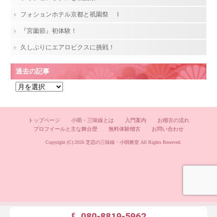
フォションホテル京都と祇園祭 Ⅰ
『宮薗節』初体験！
久しぶりにエアロビクスに挑戦！
過去の記事
過
去
の
記
トップページ
小唄・三味線とは
入門案内
お稽古の流れ
プロフイールと主な舞台歴
無料体験稽古
お問い合わせ
事
Copyright (C) 2026
芝恋の三味線・小唄教室
All Rights Reserved.
080-8819-5962