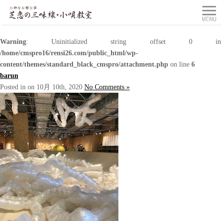
Warning
: Uninitialized string offset 0 in
/home/cmspro16/rensi26.com/public_html/wp-
content/themes/standard_black_cmspro/attachment.php
on line
6
barun
Posted in on 10月 10th, 2020
No Comments »