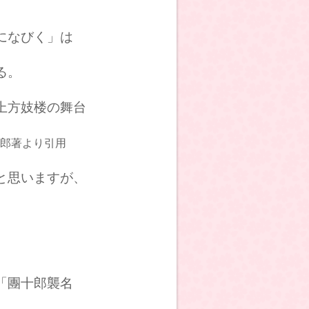
になびく」は
る。
上方妓楼の舞台
郎著より引用
と思いますが、
。
「團十郎襲名