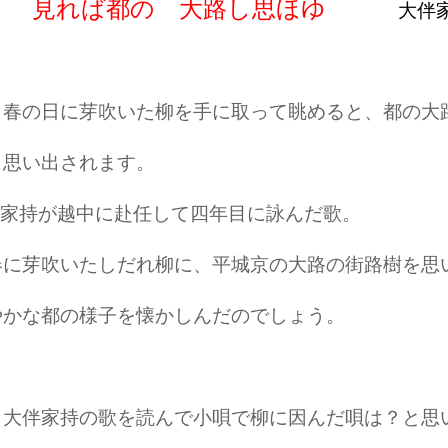
見れば都の 大路し思ほゆ
大伴
春の日に芽吹いた柳を手に取って眺めると、都の大
く思い出されます。
家持が越中に赴任して四年目に詠んだ歌。
春に芽吹いたしだれ柳に、平城京の大路の街路樹を思
やかな都の様子を懐かしんだのでしょう。
大伴家持の歌を読んで小唄で柳に因んだ唄は？と思