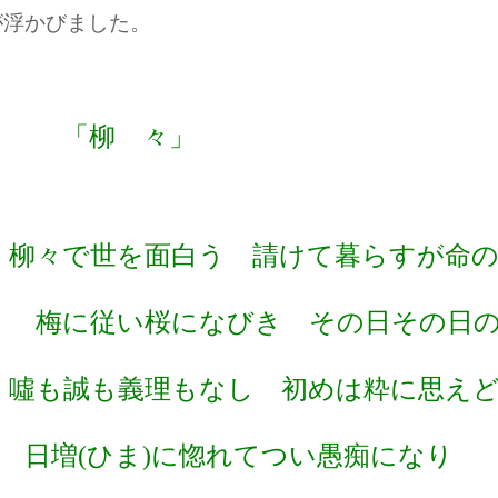
が浮かびました。
「柳 々」
柳々で世を面白う 請けて暮らすが命の
梅に従い桜になびき その日その日の
噓も誠も義理もなし 初めは粋に思え
日増(ひま)に惚れてつい愚痴になり