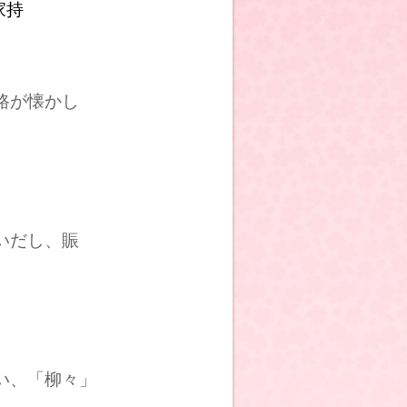
家持
路が懐かし
いだし、賑
い、「柳々」