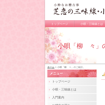
トップページ
小唄・三味線とは
小唄「柳 々」
ホーム
> 小唄「柳 々」のご紹介。
メニュー
トップページ
小唄・三味線とは
入門案内