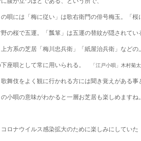
分に腹が立つほどである、という所で、
この唄には「梅に従い」は歌右衛門の俳号梅玉。「桜
吉野の桜で五運。「瓢箪」は五運の替紋が隠されてい
上方系の芝居「梅川忠兵衛」「紙屋治兵衛」などの
の下座唄として常に用いられる。
「江戸小唄」木村菊太
歌舞伎をよく観に行かれる方には聞き覚えがある事
この小唄の意味がわかると一層お芝居も楽しめますね
コロナウイルス感染拡大のために楽しみにしていた