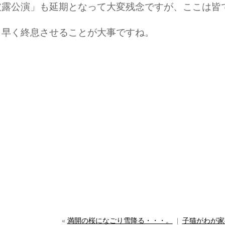
披露公演」も延期となって大変残念ですが、ここは皆
も早く終息させることが大事ですね。
«
満開の桜になごり雪降る・・・。
|
子猫がわが家