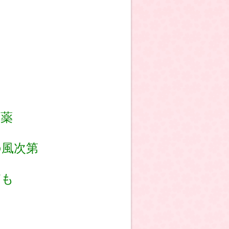
薬
風次第
ども