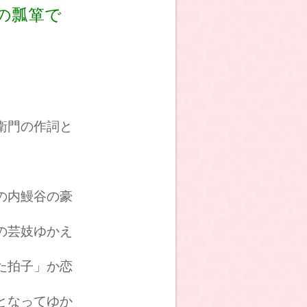
の瓢箪で
衛門の作詞と
の内鰻谷の豪
の芸妓ゆかえ
た拍子」か恋
となってゆか