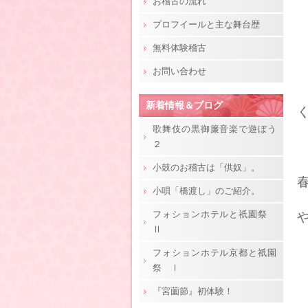
お稽古の流れ
プロフイールと主な舞台歴
無料体験稽古
お問い合わせ
新着情報＆ブログ
歌舞伎の黒御簾音楽で遊ぼう
２
小鼓のお稽古は「供奴」。
小唄「橋渡し」のご紹介。
フォションホテルと祇園祭
Ⅱ
フォションホテル京都と祇園
祭 Ⅰ
『宮薗節』初体験！