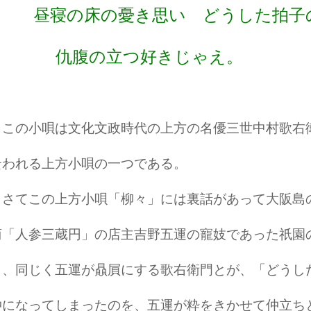
昼寝の床の憂き思い どうした拍子
仇腹の立つ好きじゃえ。
この小唄は文化文政時代の上方の名優三世中村歌右
云われる上方小唄の一つである。
さてこの上方小唄「柳々」には裏話があって大阪島
商「人参三蔵円」の店主吉野五運の寵妓であった祇園
と、同じく五運が贔屓にする歌右衛門とが、「どうし
仲になってしまったのを、五運が粋をきかせて仲立ち