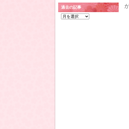
過去の記事
過
去
の
記
事