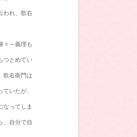
云われ、歌右
柳々～義理も
もつとめてい
、歌右衛門は
っていたが、
になってしま
ら、自分で自