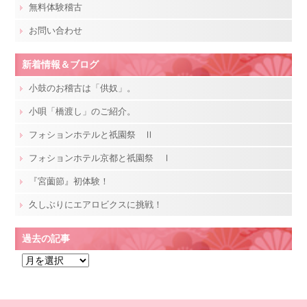
無料体験稽古
お問い合わせ
新着情報＆ブログ
小鼓のお稽古は「供奴」。
小唄「橋渡し」のご紹介。
フォションホテルと祇園祭 Ⅱ
フォションホテル京都と祇園祭 Ⅰ
『宮薗節』初体験！
久しぶりにエアロビクスに挑戦！
過去の記事
過
去
の
記