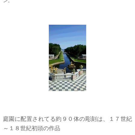
ン。
庭園に配置されてる約９０体の彫刻は、１７世紀
～１８世紀初頭の作品