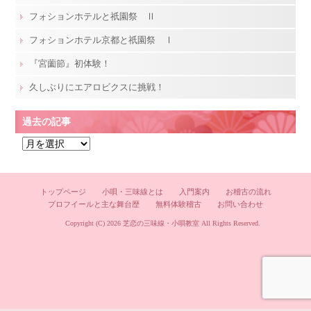
フォションホテルと祇園祭 Ⅱ
フォションホテル京都と祇園祭 Ⅰ
『宮薗節』初体験！
久しぶりにエアロビクスに挑戦！
過去の記事
過
去
の
記
トップページ
小唄・三味線とは
入門案内
お稽古の流れ
プロフイールと主な舞台歴
無料体験稽古
お問い合わせ
事
Copyright (C) 2026
芝恋の三味線・小唄教室
All Rights Reserved.