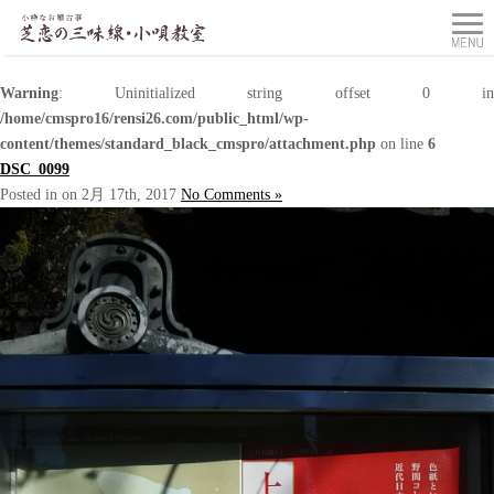
Warning
: Uninitialized string offset 0 in
/home/cmspro16/rensi26.com/public_html/wp-
content/themes/standard_black_cmspro/attachment.php
on line
6
DSC_0099
Posted in on 2月 17th, 2017
No Comments »