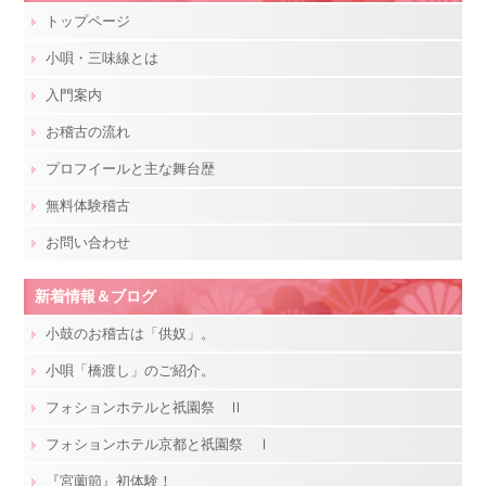
トップページ
小唄・三味線とは
入門案内
お稽古の流れ
プロフイールと主な舞台歴
無料体験稽古
お問い合わせ
新着情報＆ブログ
小鼓のお稽古は「供奴」。
小唄「橋渡し」のご紹介。
フォションホテルと祇園祭 Ⅱ
フォションホテル京都と祇園祭 Ⅰ
『宮薗節』初体験！