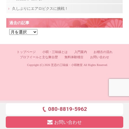
久しぶりにエアロビクスに挑戦！
過去の記事
過
去
の
記
トップページ
小唄・三味線とは
入門案内
お稽古の流れ
プロフイールと主な舞台歴
無料体験稽古
お問い合わせ
事
Copyright (C) 2026
芝恋の三味線・小唄教室
All Rights Reserved.
080-8819-5962
お問い合わせ