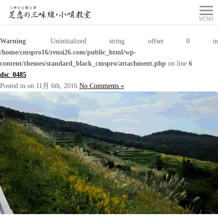
Warning
: Uninitialized string offset 0 in
/home/cmspro16/rensi26.com/public_html/wp-
content/themes/standard_black_cmspro/attachment.php
on line
6
dsc_0485
Posted in on 11月 6th, 2016
No Comments »