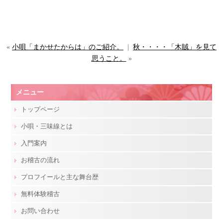
«
小唄「まかせたからは」のご紹介。
|
秋・・・・「木賊」を見て
思うこと。
»
メニュー
トップページ
小唄・三味線とは
入門案内
お稽古の流れ
プロフイールと主な舞台歴
無料体験稽古
お問い合わせ