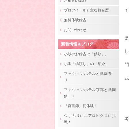
お稽古の流れ
プロフイールと主な舞台歴
１
無料体験稽古
映
お問い合わせ
ま
新着情報＆ブログ
し
小鼓のお稽古は「供奴」。
小唄「橋渡し」のご紹介。
門
フォションホテルと祇園祭
式
Ⅱ
フォションホテル京都と祇園
(
祭 Ⅰ
『宮薗節』初体験！
久しぶりにエアロビクスに挑
考
戦！