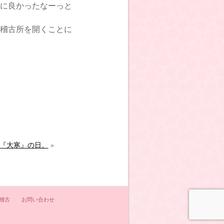
に良かったなーっと
稽古所を開くことに
『大寒』の日。
»
稽古
お問い合わせ