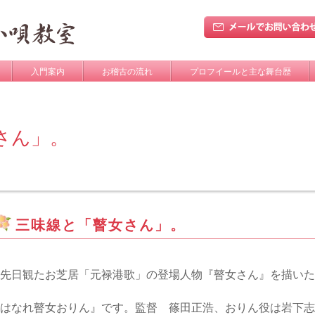
入門案内
お稽古の流れ
プロフイールと主な舞台歴
さん」。
三味線と「瞽女さん」。
先日観たお芝居「元禄港歌」の登場人物『瞽女さん』を描いた
はなれ瞽女おりん』です。監督 篠田正浩、おりん役は岩下志