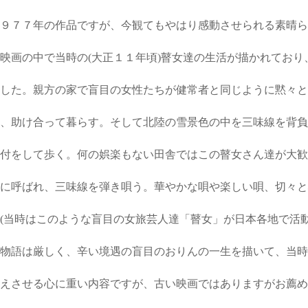
９７７年の作品ですが、今観てもやはり感動させられる素晴ら
画の中で当時の(大正１１年頃)瞽女達の生活が描かれており
した。親方の家で盲目の女性たちが健常者と同じように黙々と
、助け合って暮らす。そして北陸の雪景色の中を三味線を背負
付をして歩く。何の娯楽もない田舎ではこの瞽女さん達が大歓
に呼ばれ、三味線を弾き唄う。華やかな唄や楽しい唄、切々と
当時はこのような盲目の女旅芸人達「瞽女」が日本各地で活動
物語は厳しく、辛い境遇の盲目のおりんの一生を描いて、当時
えさせる心に重い内容ですが、古い映画ではありますがお薦め