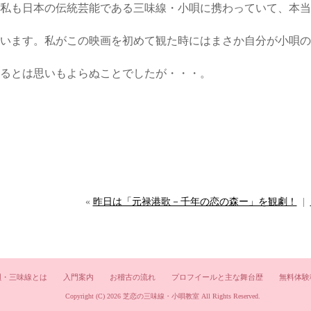
私も日本の伝統芸能である三味線・小唄に携わっていて、本当
います。私がこの映画を初めて観た時にはまさか自分が小唄の
るとは思いもよらぬことでしたが・・・。
«
昨日は「元禄港歌－千年の恋の森ー」を観劇！
|
唄・三味線とは
入門案内
お稽古の流れ
プロフイールと主な舞台歴
無料体験
Copyright (C) 2026
芝恋の三味線・小唄教室
All Rights Reserved.