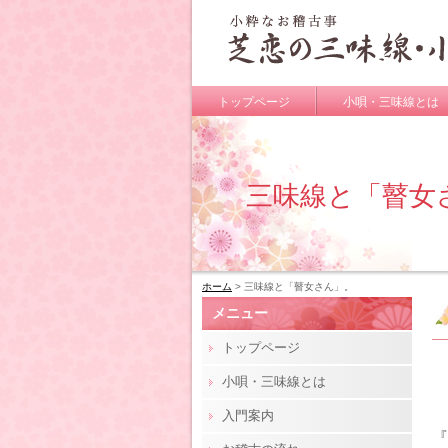
トップページ
小唄・三味線とは
三味線と「瞽女
ホーム
> 三味線と「瞽女さん」。
メニュー
トップページ
小唄・三味線とは
入門案内
『