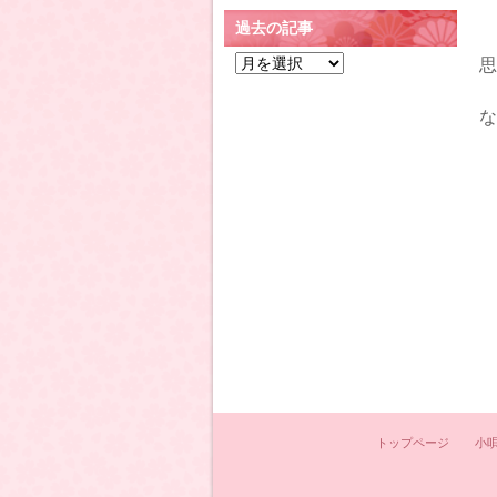
過去の記事
過
思
去
の
な
記
事
トップページ
小