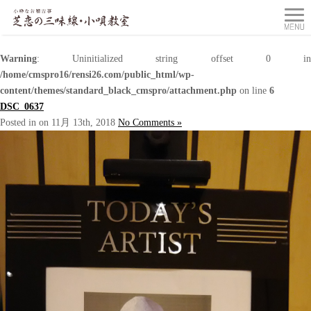
Warning
: Uninitialized string offset 0 in
/home/cmspro16/rensi26.com/public_html/wp-
content/themes/standard_black_cmspro/attachment.php
on line
6
DSC_0637
Posted in on 11月 13th, 2018
No Comments »