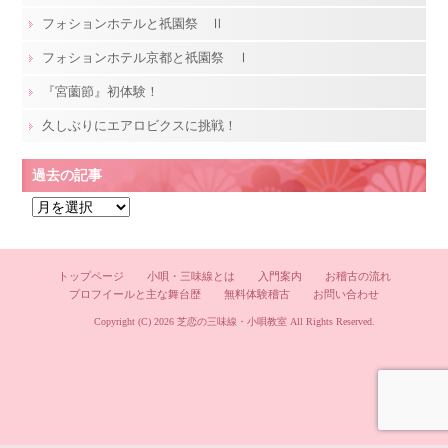
フォションホテルと祇園祭 Ⅱ
フォションホテル京都と祇園祭 Ⅰ
『宮薗節』初体験！
久しぶりにエアロビクスに挑戦！
過去の記事
過
去
の
記
トップページ
小唄・三味線とは
入門案内
お稽古の流れ
プロフイールと主な舞台歴
無料体験稽古
お問い合わせ
事
Copyright (C) 2026
芝恋の三味線・小唄教室
All Rights Reserved.