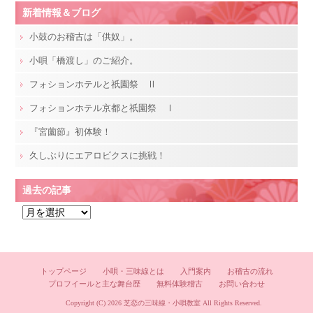
新着情報＆ブログ
小鼓のお稽古は「供奴」。
小唄「橋渡し」のご紹介。
フォションホテルと祇園祭 Ⅱ
フォションホテル京都と祇園祭 Ⅰ
『宮薗節』初体験！
久しぶりにエアロビクスに挑戦！
過去の記事
過
去
の
記
トップページ
小唄・三味線とは
入門案内
お稽古の流れ
事
プロフイールと主な舞台歴
無料体験稽古
お問い合わせ
Copyright (C) 2026
芝恋の三味線・小唄教室
All Rights Reserved.