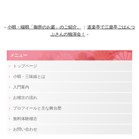
«
小唄・端唄「御所のお庭」のご紹介。
|
道楽亭で三遊亭ごはんつ
ぶさんの独演会！
»
メニュー
トップページ
小唄・三味線とは
入門案内
お稽古の流れ
プロフイールと主な舞台歴
無料体験稽古
お問い合わせ