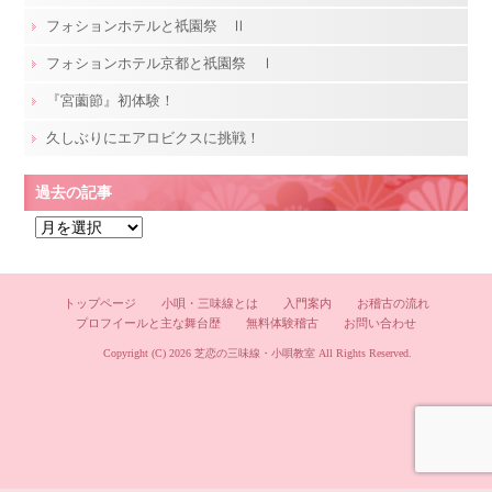
フォションホテルと祇園祭 Ⅱ
フォションホテル京都と祇園祭 Ⅰ
『宮薗節』初体験！
久しぶりにエアロビクスに挑戦！
過去の記事
過
去
の
記
トップページ
小唄・三味線とは
入門案内
お稽古の流れ
プロフイールと主な舞台歴
無料体験稽古
お問い合わせ
事
Copyright (C) 2026
芝恋の三味線・小唄教室
All Rights Reserved.