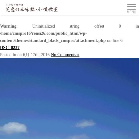
Warning
: Uninitialized string offset 0 in
/home/cmspro16/rensi26.com/public_html/wp-
content/themes/standard_black_cmspro/attachment.php
on line
6
DSC_0237
Posted in on 6月 17th, 2016
No Comments »