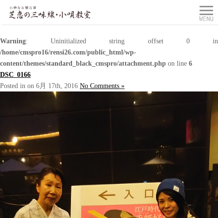
Warning
: Uninitialized string offset 0 in
/home/cmspro16/rensi26.com/public_html/wp-
content/themes/standard_black_cmspro/attachment.php
on line
6
DSC_0166
Posted in on 6月 17th, 2016
No Comments »