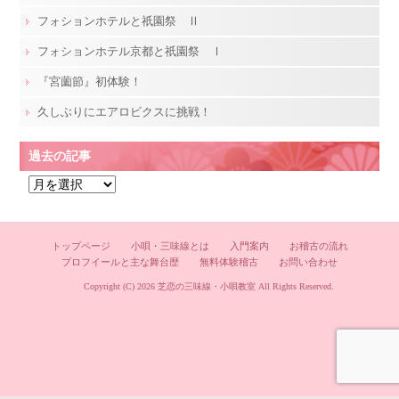
フォションホテルと祇園祭 Ⅱ
フォションホテル京都と祇園祭 Ⅰ
『宮薗節』初体験！
久しぶりにエアロビクスに挑戦！
過去の記事
過
去
の
記
トップページ
小唄・三味線とは
入門案内
お稽古の流れ
プロフイールと主な舞台歴
無料体験稽古
お問い合わせ
事
Copyright (C) 2026
芝恋の三味線・小唄教室
All Rights Reserved.