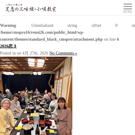
Warning
: Uninitialized string offset 0 in
/home/cmspro16/rensi26.com/public_html/wp-
content/themes/standard_black_cmspro/attachment.php
on line
6
2026恋３
Posted in on 4月 27th, 2026
No Comments »