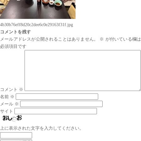
4b30b76eff8d20c2dee6c0e29163f31f.jpg
コメントを残す
メールアドレスが公開されることはありません。
※
が付いている欄は
必須項目です
コメント
※
名前
※
メール
※
サイト
上に表示された文字を入力してください。