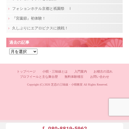
フォションホテル京都と祇園祭 Ⅰ
『宮薗節』初体験！
久しぶりにエアロビクスに挑戦！
過去の記事
過
去
の
記
トップページ
小唄・三味線とは
入門案内
お稽古の流れ
プロフイールと主な舞台歴
無料体験稽古
お問い合わせ
事
Copyright (C) 2026
芝恋の三味線・小唄教室
All Rights Reserved.
080-8819-5962