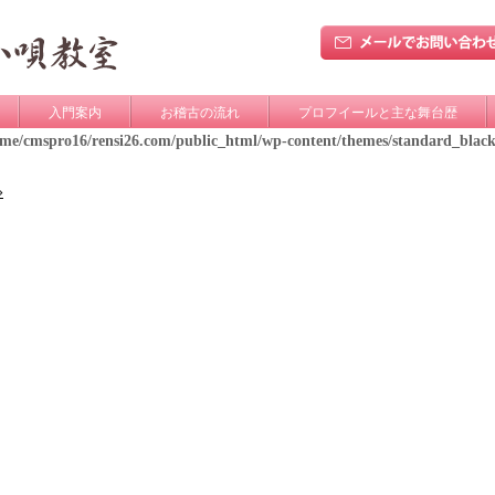
入門案内
お稽古の流れ
プロフイールと主な舞台歴
ome/cmspro16/rensi26.com/public_html/wp-content/themes/standard_blac
»