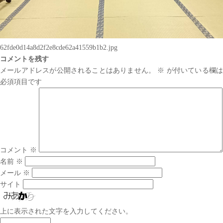
62fde0d14a8d2f2e8cde62a41559b1b2.jpg
コメントを残す
メールアドレスが公開されることはありません。
※
が付いている欄は
必須項目です
コメント
※
名前
※
メール
※
サイト
上に表示された文字を入力してください。