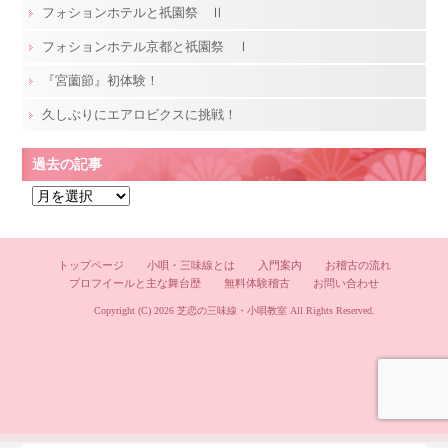
フォションホテルと祇園祭 Ⅱ
フォションホテル京都と祇園祭 Ⅰ
『宮薗節』初体験！
久しぶりにエアロビクスに挑戦！
過去の記事
過
去
の
記
トップページ
小唄・三味線とは
入門案内
お稽古の流れ
プロフイールと主な舞台歴
無料体験稽古
お問い合わせ
事
Copyright (C) 2026
芝恋の三味線・小唄教室
All Rights Reserved.