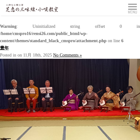
Warning
: Uninitialized string offset 0 in
/home/cmspro16/rensi26.com/public_html/wp-
content/themes/standard_black_cmspro/attachment.php
on line
6
豊年
Posted in on 11月 18th, 2025
No Comments »