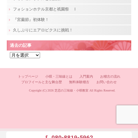
フォションホテル京都と祇園祭 Ⅰ
『宮薗節』初体験！
久しぶりにエアロビクスに挑戦！
過去の記事
過
去
の
記
トップページ
小唄・三味線とは
入門案内
お稽古の流れ
プロフイールと主な舞台歴
無料体験稽古
お問い合わせ
事
Copyright (C) 2026
芝恋の三味線・小唄教室
All Rights Reserved.
080-8819-5962