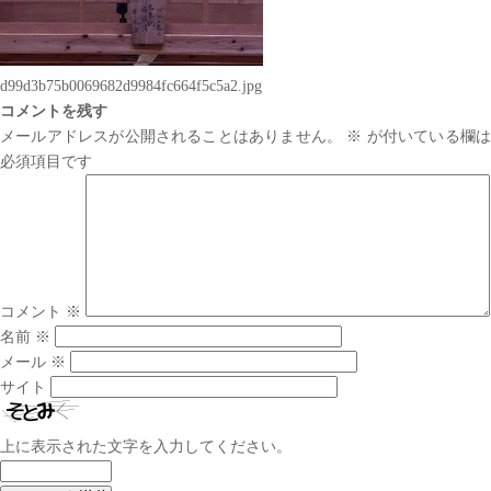
d99d3b75b0069682d9984fc664f5c5a2.jpg
コメントを残す
メールアドレスが公開されることはありません。
※
が付いている欄は
必須項目です
コメント
※
名前
※
メール
※
サイト
上に表示された文字を入力してください。