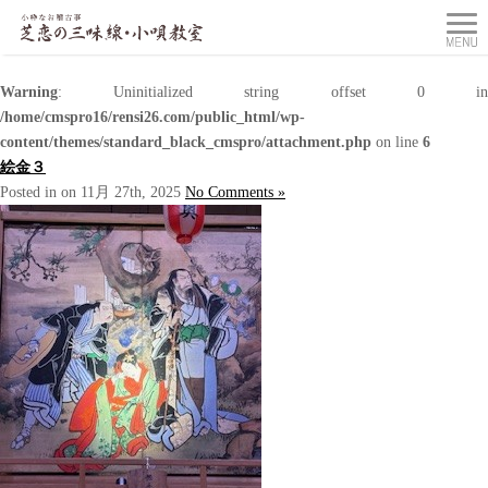
Warning
: Uninitialized string offset 0 in
/home/cmspro16/rensi26.com/public_html/wp-
content/themes/standard_black_cmspro/attachment.php
on line
6
絵金３
Posted in on 11月 27th, 2025
No Comments »