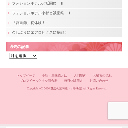
フォションホテルと祇園祭 Ⅱ
フォションホテル京都と祇園祭 Ⅰ
『宮薗節』初体験！
久しぶりにエアロビクスに挑戦！
過去の記事
過
去
の
記
トップページ
小唄・三味線とは
入門案内
お稽古の流れ
プロフイールと主な舞台歴
無料体験稽古
お問い合わせ
事
Copyright (C) 2026
芝恋の三味線・小唄教室
All Rights Reserved.