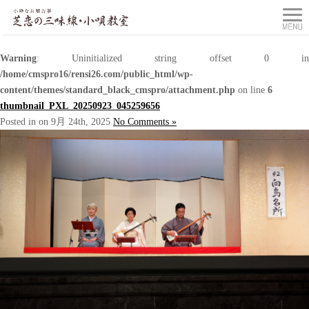
Warning
: Uninitialized string offset 0 in
/home/cmspro16/rensi26.com/public_html/wp-
content/themes/standard_black_cmspro/attachment.php
on line
6
thumbnail_PXL_20250923_045259656
Posted in on 9月 24th, 2025
No Comments »