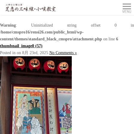
Warning
: Uninitialized string offset 0 in
/home/cmspro16/rensi26.com/public_html/wp-
content/themes/standard_black_cmspro/attachment.php
on line
6
thumbnail_image0 (57)
Posted in on 8月 23rd, 2025
No Comments »