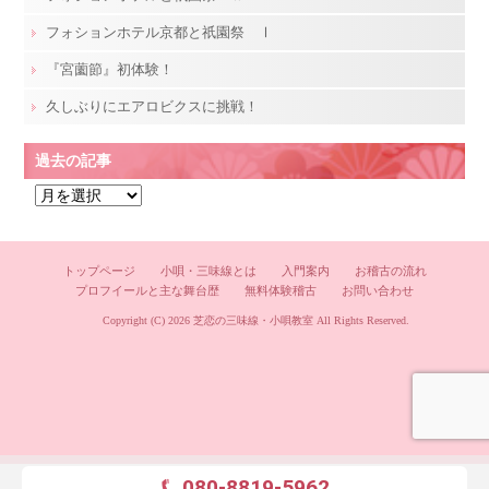
フォションホテル京都と祇園祭 Ⅰ
『宮薗節』初体験！
久しぶりにエアロビクスに挑戦！
過去の記事
過
去
の
記
トップページ
小唄・三味線とは
入門案内
お稽古の流れ
プロフイールと主な舞台歴
無料体験稽古
お問い合わせ
事
Copyright (C) 2026
芝恋の三味線・小唄教室
All Rights Reserved.
080-8819-5962