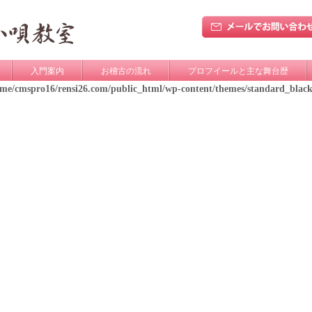
入門案内
お稽古の流れ
プロフイールと主な舞台歴
ome/cmspro16/rensi26.com/public_html/wp-content/themes/standard_blac