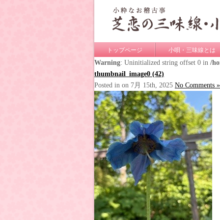
トップページ
小唄・三味線とは
Warning
: Uninitialized string offset 0 in
/h
thumbnail_image0 (42)
Posted in on 7月 15th, 2025
No Comments »