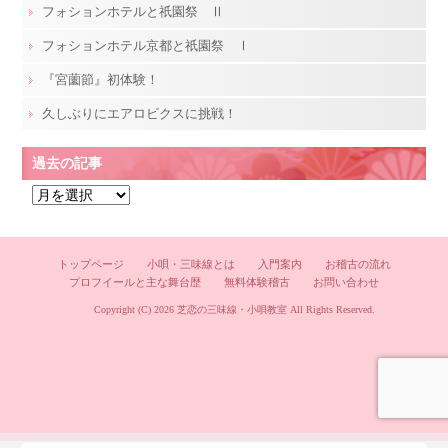
フォションホテルと祇園祭 Ⅱ
フォションホテル京都と祇園祭 Ⅰ
『宮薗節』初体験！
久しぶりにエアロビクスに挑戦！
過去の記事
過
去
の
記
トップページ
小唄・三味線とは
入門案内
お稽古の流れ
プロフイールと主な舞台歴
無料体験稽古
お問い合わせ
事
Copyright (C) 2026
芝恋の三味線・小唄教室
All Rights Reserved.