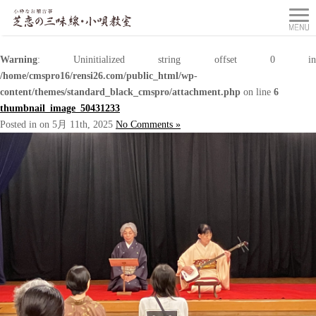
Warning
: Uninitialized string offset 0 in
/home/cmspro16/rensi26.com/public_html/wp-
content/themes/standard_black_cmspro/attachment.php
on line
6
thumbnail_image_50431233
Posted in on 5月 11th, 2025
No Comments »