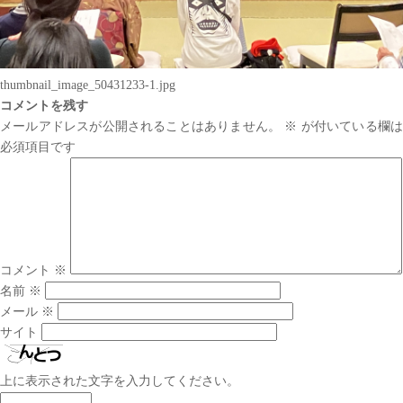
thumbnail_image_50431233-1.jpg
コメントを残す
メールアドレスが公開されることはありません。
※
が付いている欄は
必須項目です
コメント
※
名前
※
メール
※
サイト
上に表示された文字を入力してください。