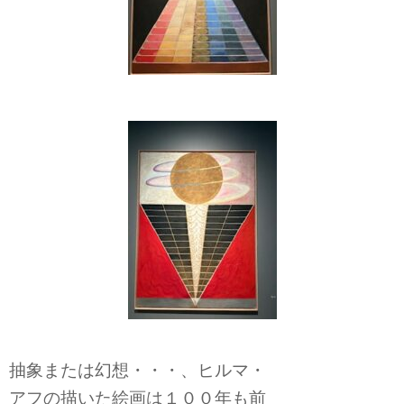
抽象または幻想・・・、ヒルマ・
アフの描いた絵画は１００年も前