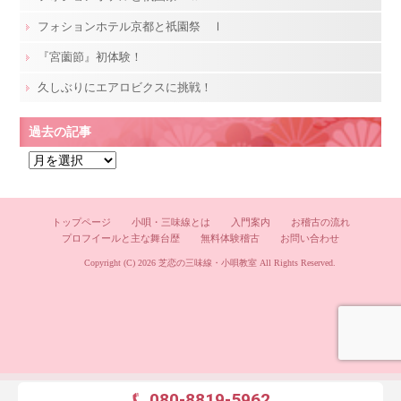
フォションホテル京都と祇園祭 Ⅰ
『宮薗節』初体験！
久しぶりにエアロビクスに挑戦！
過去の記事
過
去
の
記
トップページ
小唄・三味線とは
入門案内
お稽古の流れ
プロフイールと主な舞台歴
無料体験稽古
お問い合わせ
事
Copyright (C) 2026
芝恋の三味線・小唄教室
All Rights Reserved.
080-8819-5962