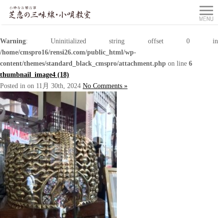
Warning
: Uninitialized string offset 0 in
/home/cmspro16/rensi26.com/public_html/wp-
content/themes/standard_black_cmspro/attachment.php
on line
6
thumbnail_image4 (18)
Posted in on 11月 30th, 2024
No Comments »