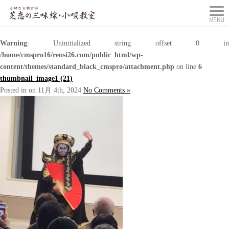
Warning
: Uninitialized string offset 0 in
/home/cmspro16/rensi26.com/public_html/wp-
content/themes/standard_black_cmspro/attachment.php
on line
6
thumbnail_image1 (21)
Posted in on 11月 4th, 2024
No Comments »