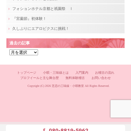
フォションホテル京都と祇園祭 Ⅰ
『宮薗節』初体験！
久しぶりにエアロビクスに挑戦！
過去の記事
過
去
の
記
トップページ
小唄・三味線とは
入門案内
お稽古の流れ
プロフイールと主な舞台歴
無料体験稽古
お問い合わせ
事
Copyright (C) 2026
芝恋の三味線・小唄教室
All Rights Reserved.
080-8819-5962