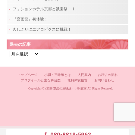
フォションホテル京都と祇園祭 Ⅰ
『宮薗節』初体験！
久しぶりにエアロビクスに挑戦！
過去の記事
過
去
の
記
トップページ
小唄・三味線とは
入門案内
お稽古の流れ
プロフイールと主な舞台歴
無料体験稽古
お問い合わせ
事
Copyright (C) 2026
芝恋の三味線・小唄教室
All Rights Reserved.
080-8819-5962