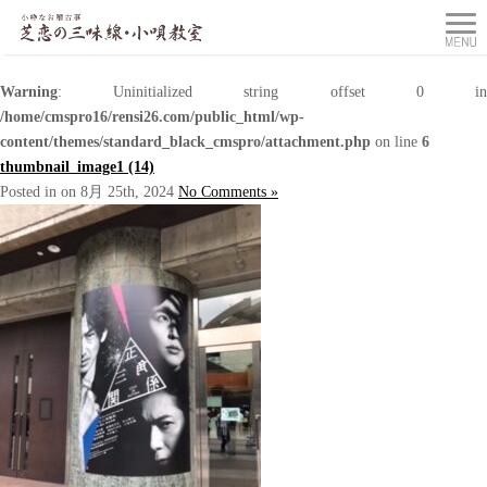
Warning
: Uninitialized string offset 0 in
/home/cmspro16/rensi26.com/public_html/wp-
content/themes/standard_black_cmspro/attachment.php
on line
6
thumbnail_image1 (14)
Posted in on 8月 25th, 2024
No Comments »