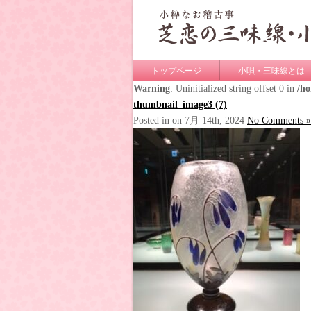
トップページ
小唄・三味線とは
Warning
: Uninitialized string offset 0 in
/h
thumbnail_image3 (7)
Posted in on 7月 14th, 2024
No Comments »