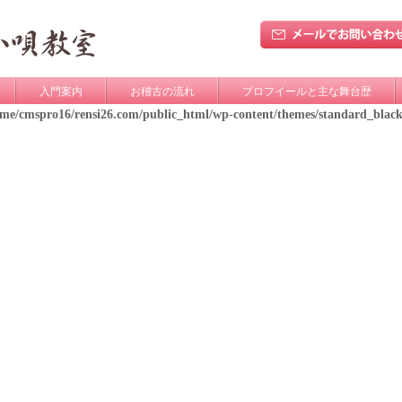
入門案内
お稽古の流れ
プロフイールと主な舞台歴
ome/cmspro16/rensi26.com/public_html/wp-content/themes/standard_blac