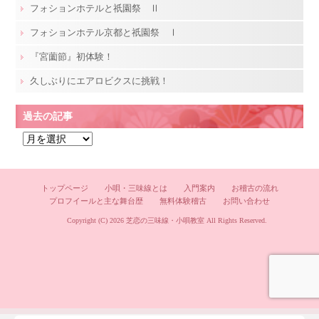
フォションホテルと祇園祭 Ⅱ
フォションホテル京都と祇園祭 Ⅰ
『宮薗節』初体験！
久しぶりにエアロビクスに挑戦！
過去の記事
過
去
の
記
トップページ
小唄・三味線とは
入門案内
お稽古の流れ
プロフイールと主な舞台歴
無料体験稽古
お問い合わせ
事
Copyright (C) 2026
芝恋の三味線・小唄教室
All Rights Reserved.