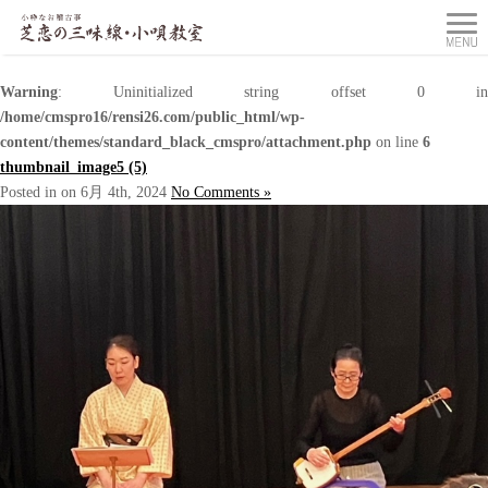
Warning
: Uninitialized string offset 0 in
/home/cmspro16/rensi26.com/public_html/wp-
content/themes/standard_black_cmspro/attachment.php
on line
6
thumbnail_image5 (5)
Posted in on 6月 4th, 2024
No Comments »