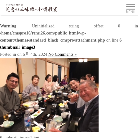
Warning
: Uninitialized string offset 0 in
/home/cmspro16/rensi26.com/public_html/wp-
content/themes/standard_black_cmspro/attachment.php
on line
6
thumbnail_image3
Posted in on 6月 4th, 2024
No Comments »
thumbnail_image3.jpg