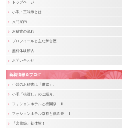
トップページ
小唄・三味線とは
入門案内
お稽古の流れ
プロフイールと主な舞台歴
無料体験稽古
お問い合わせ
新着情報＆ブログ
小鼓のお稽古は「供奴」。
小唄「橋渡し」のご紹介。
フォションホテルと祇園祭 Ⅱ
フォションホテル京都と祇園祭 Ⅰ
『宮薗節』初体験！