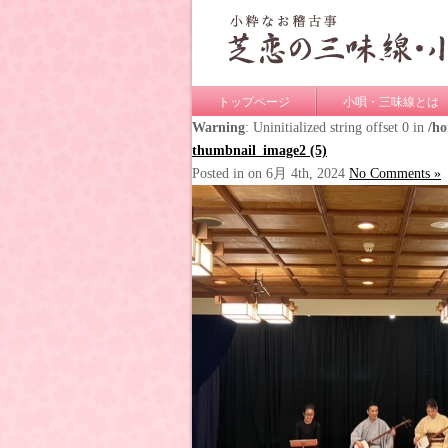
トップページ
小唄・三味線とは
Warning
: Uninitialized string offset 0 in
/h
thumbnail_image2 (5)
Posted in on 6月 4th, 2024
No Comments »