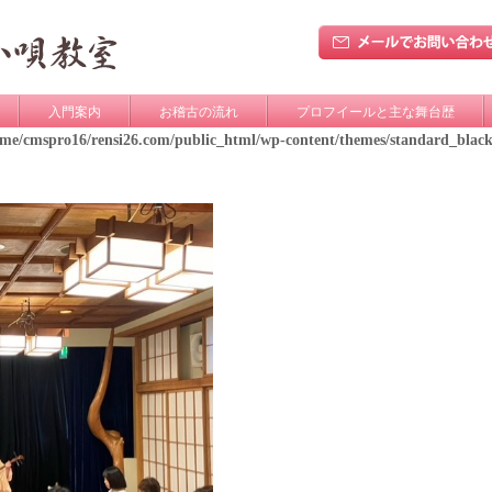
入門案内
お稽古の流れ
プロフイールと主な舞台歴
ome/cmspro16/rensi26.com/public_html/wp-content/themes/standard_blac