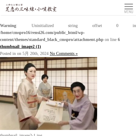
Warning
: Uninitialized string offset 0 in
/home/cmspro16/rensi26.com/public_html/wp-
content/themes/standard_black_cmspro/attachment.php
on line
6
thumbnail_image2 (1)
Posted in on 5月 20th, 2024
No Comments »
thumbnail_image2-1.jpg