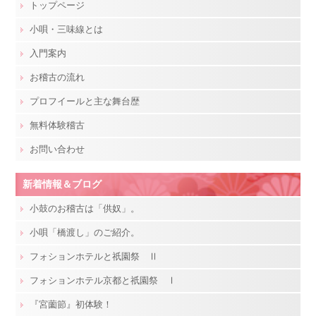
トップページ
小唄・三味線とは
入門案内
お稽古の流れ
プロフイールと主な舞台歴
無料体験稽古
お問い合わせ
新着情報＆ブログ
小鼓のお稽古は「供奴」。
小唄「橋渡し」のご紹介。
フォションホテルと祇園祭 Ⅱ
フォションホテル京都と祇園祭 Ⅰ
『宮薗節』初体験！