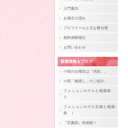
入門案内
お稽古の流れ
プロフイールと主な舞台歴
無料体験稽古
お問い合わせ
新着情報＆ブログ
小鼓のお稽古は「供奴」。
小唄「橋渡し」のご紹介。
フォションホテルと祇園祭
Ⅱ
フォションホテル京都と祇園
祭 Ⅰ
『宮薗節』初体験！