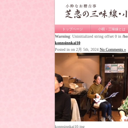
トップページ
小唄・三味線とは
Warning
: Uninitialized string offset 0 in
/h
konnsinnkai10
Posted in on 2月 5th, 2024
No Comments »
konnsinnkai10.jpg