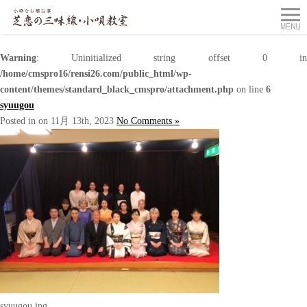
Warning
: Uninitialized string offset 0 in
/home/cmspro16/rensi26.com/public_html/wp-
content/themes/standard_black_cmspro/attachment.php
on line
6
syuugou
Posted in on 11月 13th, 2023
No Comments »
syuugou.jpg