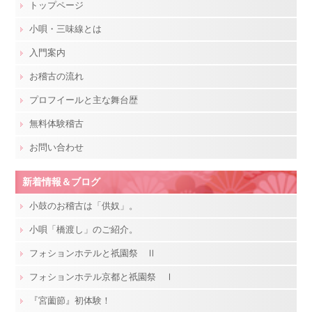
トップページ
小唄・三味線とは
入門案内
お稽古の流れ
プロフイールと主な舞台歴
無料体験稽古
お問い合わせ
新着情報＆ブログ
小鼓のお稽古は「供奴」。
小唄「橋渡し」のご紹介。
フォションホテルと祇園祭 Ⅱ
フォションホテル京都と祇園祭 Ⅰ
『宮薗節』初体験！