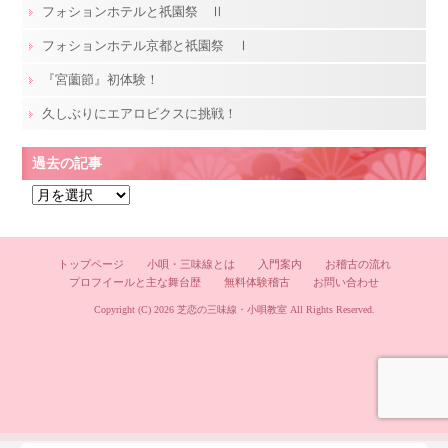
フォションホテルと祇園祭 Ⅱ
フォションホテル京都と祇園祭 Ⅰ
『宮薗節』初体験！
久しぶりにエアロビクスに挑戦！
過去の記事
過
去
の
記
トップページ
小唄・三味線とは
入門案内
お稽古の流れ
プロフイールと主な舞台歴
無料体験稽古
お問い合わせ
事
Copyright (C) 2026
芝恋の三味線・小唄教室
All Rights Reserved.