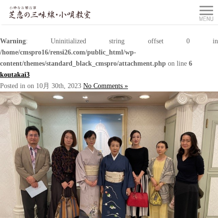
Warning
: Uninitialized string offset 0 in
/home/cmspro16/rensi26.com/public_html/wp-
content/themes/standard_black_cmspro/attachment.php
on line
6
koutakai3
Posted in on 10月 30th, 2023
No Comments »