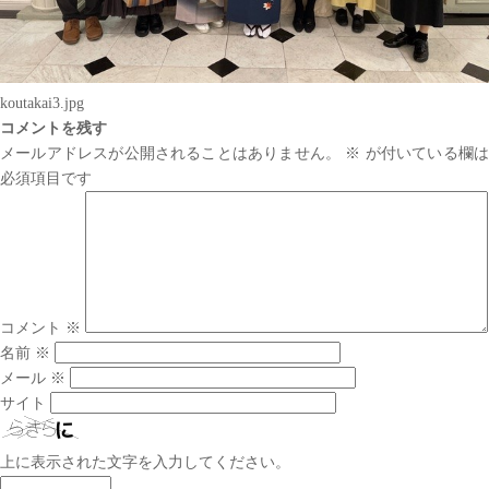
koutakai3.jpg
コメントを残す
メールアドレスが公開されることはありません。
※
が付いている欄は
必須項目です
コメント
※
名前
※
メール
※
サイト
上に表示された文字を入力してください。