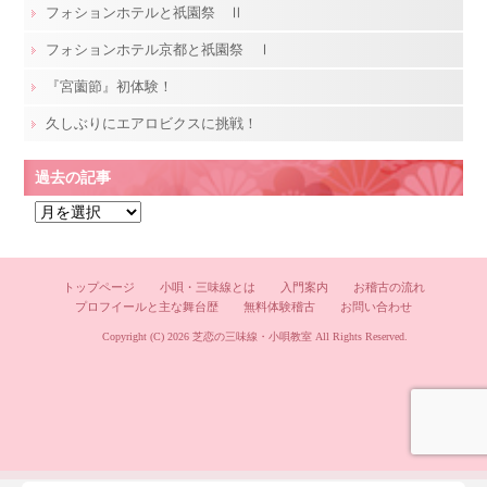
フォションホテルと祇園祭 Ⅱ
フォションホテル京都と祇園祭 Ⅰ
『宮薗節』初体験！
久しぶりにエアロビクスに挑戦！
過去の記事
過
去
の
記
トップページ
小唄・三味線とは
入門案内
お稽古の流れ
プロフイールと主な舞台歴
無料体験稽古
お問い合わせ
事
Copyright (C) 2026
芝恋の三味線・小唄教室
All Rights Reserved.