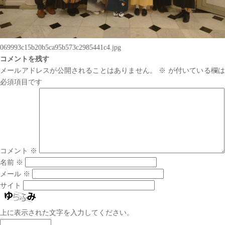
069993c15b20b5ca95b573c2985441c4.jpg
コメントを残す
メールアドレスが公開されることはありません。
※
が付いている欄は
必須項目です
コメント
※
名前
※
メール
※
サイト
上に表示された文字を入力してください。