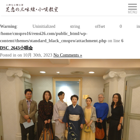
Warning
: Uninitialized string offset 0 in
/home/cmspro16/rensi26.com/public_html/wp-
content/themes/standard_black_cmspro/attachment.php
on line
6
DSC_2643小唄会
Posted in on 10月 30th, 2023
No Comments »