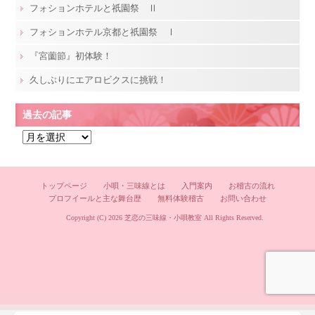
フォションホテルと祇園祭 Ⅱ
フォションホテル京都と祇園祭 Ⅰ
『宮薗節』初体験！
久しぶりにエアロビクスに挑戦！
過去の記事
過
去
の
記
トップページ
小唄・三味線とは
入門案内
お稽古の流れ
プロフイールと主な舞台歴
無料体験稽古
お問い合わせ
事
Copyright (C) 2026
芝恋の三味線・小唄教室
All Rights Reserved.