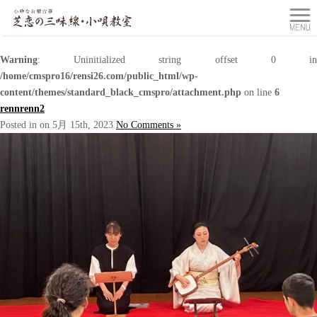
Warning
: Uninitialized string offset 0 in
/home/cmspro16/rensi26.com/public_html/wp-
content/themes/standard_black_cmspro/attachment.php
on line
6
rennrenn2
Posted in on 5月 15th, 2023
No Comments »