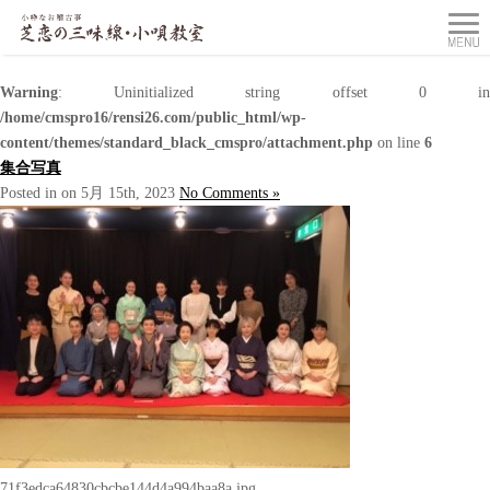
Warning
: Uninitialized string offset 0 in
/home/cmspro16/rensi26.com/public_html/wp-
content/themes/standard_black_cmspro/attachment.php
on line
6
集合写真
Posted in on 5月 15th, 2023
No Comments »
71f3edca64830cbcbe144d4a994baa8a.jpg