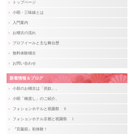
トップページ
小唄・三味線とは
入門案内
お稽古の流れ
プロフイールと主な舞台歴
無料体験稽古
お問い合わせ
新着情報＆ブログ
小鼓のお稽古は「供奴」。
小唄「橋渡し」のご紹介。
フォションホテルと祇園祭 Ⅱ
フォションホテル京都と祇園祭 Ⅰ
『宮薗節』初体験！