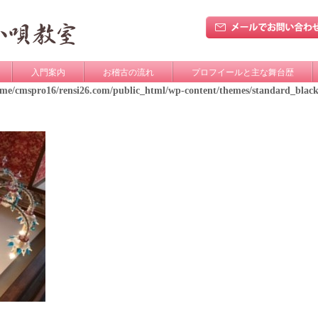
入門案内
お稽古の流れ
プロフイールと主な舞台歴
ome/cmspro16/rensi26.com/public_html/wp-content/themes/standard_blac