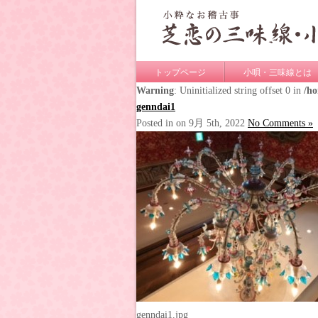
トップページ
小唄・三味線とは
Warning
: Uninitialized string offset 0 in
/h
genndai1
Posted in on 9月 5th, 2022
No Comments »
genndai1.jpg