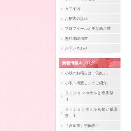
入門案内
お稽古の流れ
プロフイールと主な舞台歴
無料体験稽古
お問い合わせ
新着情報＆ブログ
小鼓のお稽古は「供奴」。
小唄「橋渡し」のご紹介。
フォションホテルと祇園祭
Ⅱ
フォションホテル京都と祇園
祭 Ⅰ
『宮薗節』初体験！