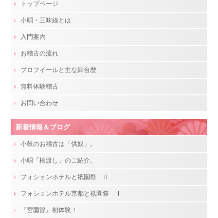
トップページ
小唄・三味線とは
入門案内
お稽古の流れ
プロフイールと主な舞台歴
無料体験稽古
お問い合わせ
新着情報＆ブログ
小鼓のお稽古は「供奴」。
小唄「橋渡し」のご紹介。
フォションホテルと祇園祭 Ⅱ
フォションホテル京都と祇園祭 Ⅰ
『宮薗節』初体験！