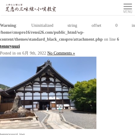
Warning
: Uninitialized string offset 0 in
/home/cmspro16/rensi26.com/public_html/wp-
content/themes/standard_black_cmspro/attachment.php
on line
6
tennryuuzi
Posted in on 6月 9th, 2022
No Comments »
tennryuuzi.jpg