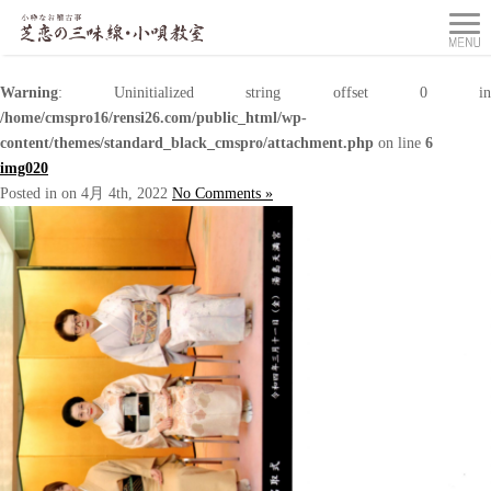
Warning
: Uninitialized string offset 0 in
/home/cmspro16/rensi26.com/public_html/wp-
content/themes/standard_black_cmspro/attachment.php
on line
6
img020
Posted in on 4月 4th, 2022
No Comments »