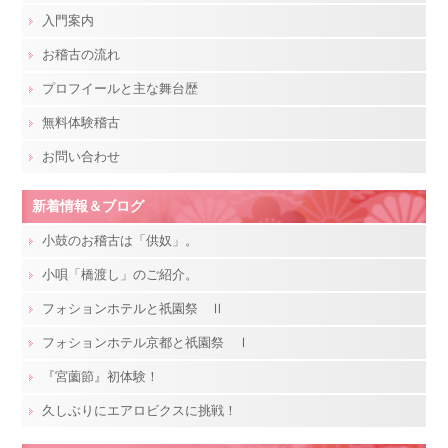
入門案内
お稽古の流れ
プロフイールと主な舞台歴
無料体験稽古
お問い合わせ
新着情報＆ブログ
小鼓のお稽古は「供奴」。
小唄「橋渡し」のご紹介。
フォションホテルと祇園祭 Ⅱ
フォションホテル京都と祇園祭 Ⅰ
『宮薗節』初体験！
久しぶりにエアロビクスに挑戦！