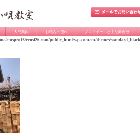
入門案内
お稽古の流れ
プロフイールと主な舞台歴
ome/cmspro16/rensi26.com/public_html/wp-content/themes/standard_blac