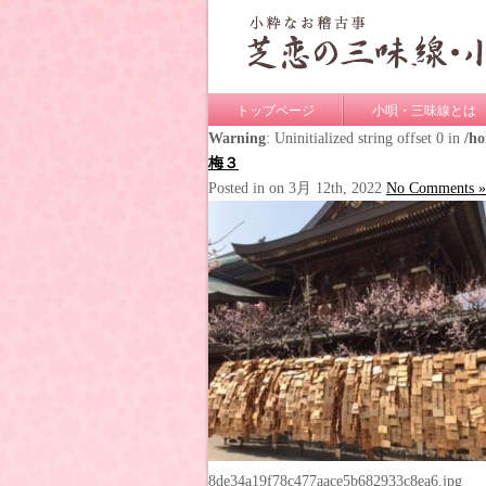
トップページ
小唄・三味線とは
Warning
: Uninitialized string offset 0 in
/h
梅３
Posted in on 3月 12th, 2022
No Comments »
8de34a19f78c477aace5b682933c8ea6.jpg