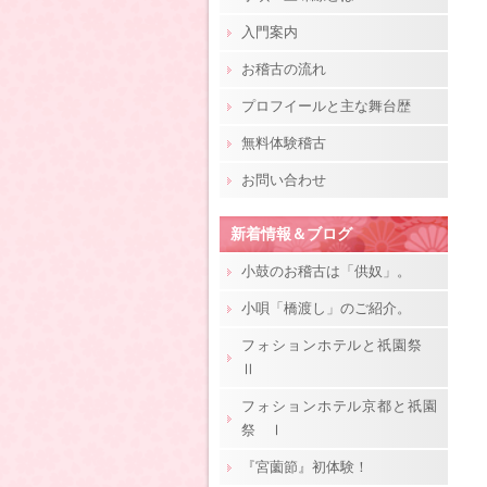
入門案内
お稽古の流れ
プロフイールと主な舞台歴
無料体験稽古
お問い合わせ
新着情報＆ブログ
小鼓のお稽古は「供奴」。
小唄「橋渡し」のご紹介。
フォションホテルと祇園祭
Ⅱ
フォションホテル京都と祇園
祭 Ⅰ
『宮薗節』初体験！