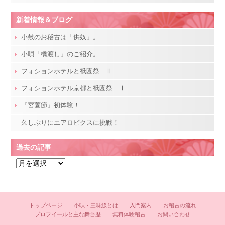
新着情報＆ブログ
小鼓のお稽古は「供奴」。
小唄「橋渡し」のご紹介。
フォションホテルと祇園祭 Ⅱ
フォションホテル京都と祇園祭 Ⅰ
『宮薗節』初体験！
久しぶりにエアロビクスに挑戦！
過去の記事
過
去
の
記
トップページ
小唄・三味線とは
入門案内
お稽古の流れ
事
プロフイールと主な舞台歴
無料体験稽古
お問い合わせ