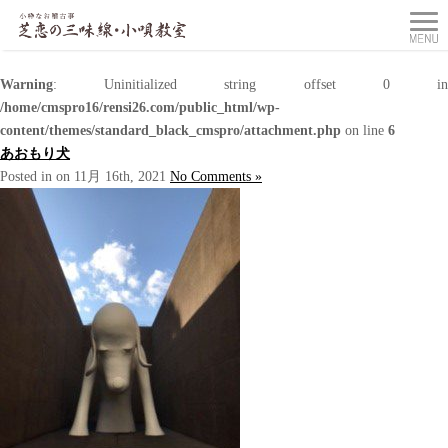
Warning
: Uninitialized string offset 0 in
/home/cmspro16/rensi26.com/public_html/wp-
content/themes/standard_black_cmspro/attachment.php
on line
6
あおもり犬
Posted in on 11月 16th, 2021
No Comments »