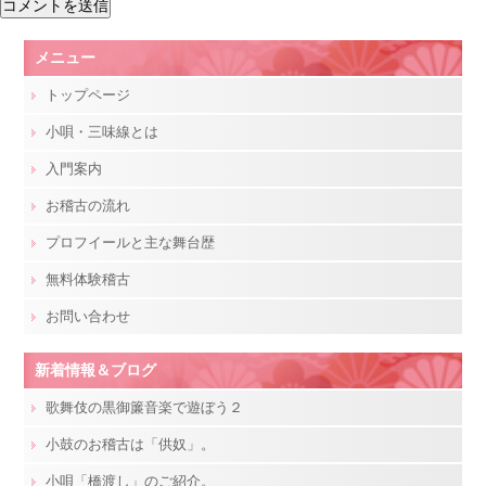
メニュー
トップページ
小唄・三味線とは
入門案内
お稽古の流れ
プロフイールと主な舞台歴
無料体験稽古
お問い合わせ
新着情報＆ブログ
歌舞伎の黒御簾音楽で遊ぼう２
小鼓のお稽古は「供奴」。
小唄「橋渡し」のご紹介。