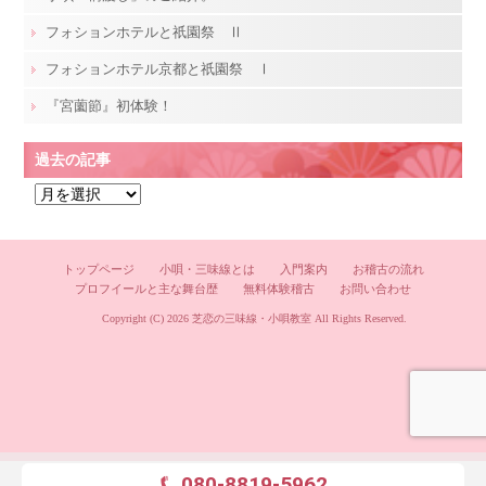
フォションホテルと祇園祭 Ⅱ
フォションホテル京都と祇園祭 Ⅰ
『宮薗節』初体験！
過去の記事
過
去
の
記
トップページ
小唄・三味線とは
入門案内
お稽古の流れ
プロフイールと主な舞台歴
無料体験稽古
お問い合わせ
事
Copyright (C) 2026
芝恋の三味線・小唄教室
All Rights Reserved.
080-8819-5962