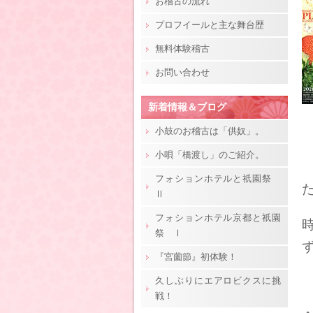
お稽古の流れ
プロフイールと主な舞台歴
無料体験稽古
お問い合わせ
新着情報＆ブログ
小鼓のお稽古は「供奴」。
小唄「橋渡し」のご紹介。
フォションホテルと祇園祭
Ⅱ
フォションホテル京都と祇園
祭 Ⅰ
『宮薗節』初体験！
久しぶりにエアロビクスに挑
戦！