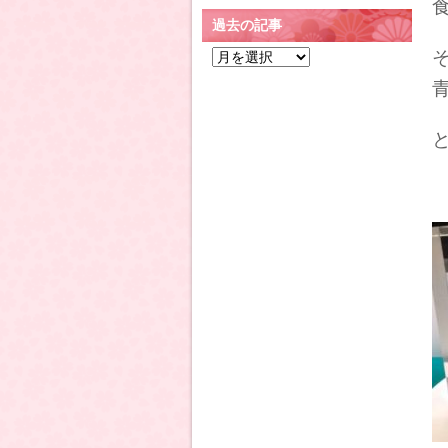
過去の記事
過
去
の
記
事